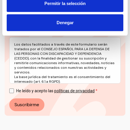
Permitir la selección
Email
Denegar
Los datos facilitados a través de este formulario serán
tratados por el CONSEJO ESPAÑOL PARA LA DEFENSA DE
LAS PERSONAS CON DISCAPACIDAD Y DEPENDENCIA
(CEDDD), con la finalidad de gestionar su suscripción y
remitirle comunicaciones informativas, novedades, noticias
y contenidos relacionados con nuestras actividades y
servicios.
La base jurídica del tratamiento es el consentimiento del
interesado (art. 6.1.a RGPD).
Puede ejercer sus derechos en materia de protección de
datos a través del correo electrónico: info@ceddd.org
He leído y acepto las
políticas de privacidad
Más información en nuestra Política de Privacidad.
Suscribirme