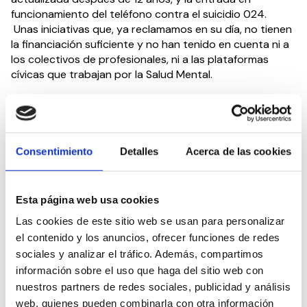
funcionamiento del teléfono contra el suicidio 024.
Unas iniciativas que, ya reclamamos en su día, no tienen
la financiación suficiente y no han tenido en cuenta ni a
los colectivos de profesionales, ni a las plataformas
cívicas que trabajan por la Salud Mental.
Comprometido y concienciado con la Salud Mental en
todas sus áreas de trabajo, y así lo demuestra el gran
número de entidades que trabajan en este ámbito
integradas en la plataforma, el CEDDD forma parte de
Consentimiento
Detalles
Acerca de las cookies
las voces que venían reclamando un plan nacional para
la prevención del suicidio. Si bien es cierto que
celebramos las iniciativas puestas en marcha por el por
Esta página web usa cookies
Gobierno, no comprendemos que el compromiso con la
Las cookies de este sitio web se usan para personalizar
Salud Mental no tenga la dotación económica y
el contenido y los anuncios, ofrecer funciones de redes
profesional suficiente para reducir el número de muertes
sociales y analizar el tráfico. Además, compartimos
por suicidio.
información sobre el uso que haga del sitio web con
nuestros partners de redes sociales, publicidad y análisis
web, quienes pueden combinarla con otra información
Compartir en: