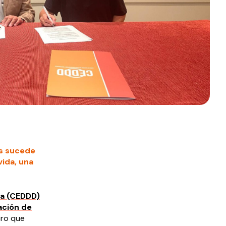
es sucede
ida, una
ia (CEDDD)
ación de
cro que