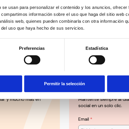
 Facilito TV, la Asociación Nacional de la Epilepsia ANPE, Aso
ión Síndrome de Dravet, Departamento Confederal de Perso
b se usan para personalizar el contenido y los anuncios, ofrecer
ensionistas de USO (JUPEN-USO), STOPHATERS, CONCAPA, CE
s, compartimos información sobre el uso que haga del sitio web 
 Síndrome asociado SATB2, Argus Social Value, Fundación AN
 análisis web, quienes pueden combinarla con otra información q
PERCUIDADORES.
r del uso que haya hecho de sus servicios.
Preferencias
Estadística
Suscríbete 
Permitir la selección
ial’ y mucho más en
Mantente siempre al día
social en un solo clic.
Email