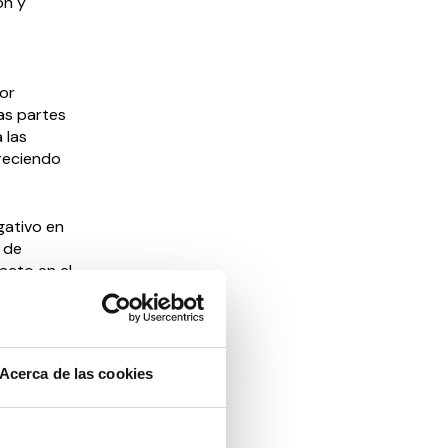
ón y
or
as partes
 las
freciendo
gativo en
 de
acto en el
de su
rsonas con
Acerca de las cookies
o,