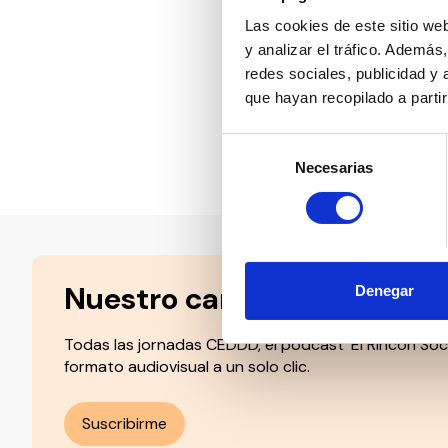
sumándose así a
ENACH, Fundac
Las cookies de este sitio we
Jubiladas y P
y analizar el tráfico. Ademá
Asociación del
redes sociales, publicidad y
COMNIGO y SÚ
que hayan recopilado a parti
Selección
Compartir en:
Necesarias
de
consentimiento
Nuestro canal de Youtube
Denegar
Todas las jornadas CEDDD, el podcast ‘El Rincón Soc
formato audiovisual a un solo clic.
Suscribirme