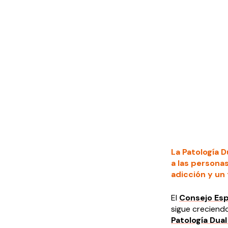
La Patología D
a las persona
adicción y un
El
Consejo Esp
sigue creciendo
Patología Dua