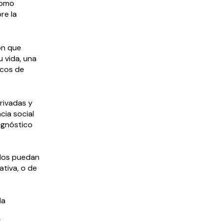
como
re la
ón que
 vida, una
icos de
rivadas y
cia social
iagnóstico
dos puedan
ativa, o de
la