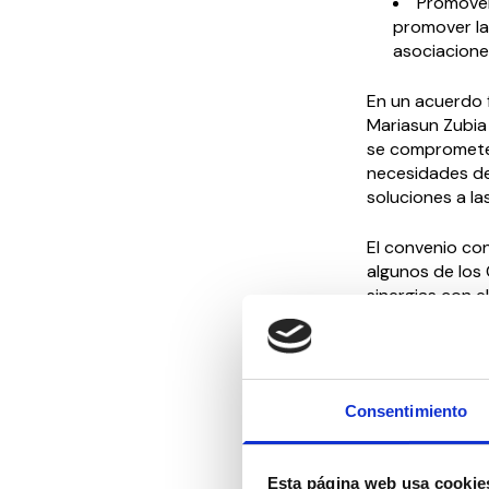
Promover 
promover la
asociacione
En un acuerdo 
Mariasun Zubia 
se comprometen
necesidades de
soluciones a la
El convenio con
algunos de los
sinergias con 
ámbito instituc
Por su parte, 
responsabilidad
Consentimiento
discapacidad, 
La de Fedepadu
Esta página web usa cookie