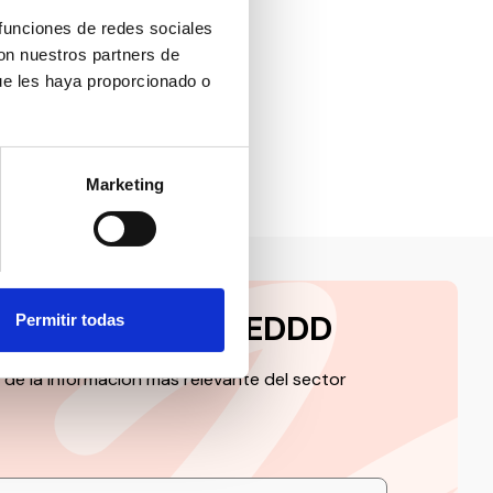
ciación
nas
 funciones de redes sociales
ADE,
con nuestros partners de
DA
ue les haya proporcionado o
Marketing
a la newsletter CEDDD
Permitir todas
 de la información más relevante del sector