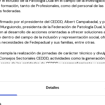
el estudio de la Patología Dual en el campo de la investigaci
 formación, tanto de Profesionales, como del personal de las
s federadas.
firmado por el presidente del CEDDD, Albert Campabadal, y p
Murguiondo, presidenta de la Federación de Patología Dual, l
 al desarrollo de acciones orientadas a ofrecer soluciones a
 dentro del campo de la inclusión y representación social, o
s necesidades de Fedepadual y sus familias, entre otras.
templa la realización de jornadas de carácter técnico y divul
 Consejos Sectoriales CEDDD, actividades como la generación
el resto de las entidades de CEDDD y acompañamiento y cont
ional.
Fedepadual hace de su adhesión a CEDDD una actuación más 
 social, siendo claro su compromiso institucional con las pe
Detalles
las personas con dependencia.
al es la decimotercera adhesión a CEDDD en lo que va de añ
s