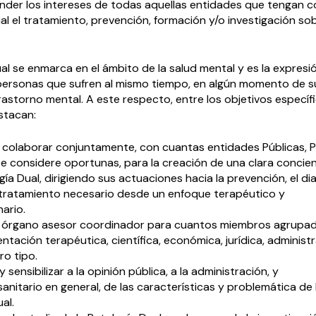
nder los intereses de todas aquellas entidades que tengan 
ial el tratamiento, prevención, formación y/o investigación sob
al se enmarca en el ámbito de la salud mental y es la expresi
 personas que sufren al mismo tiempo, en algún momento de su
rastorno mental. A este respecto, entre los objetivos específ
stacan:
, colaborar conjuntamente, con cuantas entidades Públicas, P
se considere oportunas, para la creación de una clara concien
gía Dual, dirigiendo sus actuaciones hacia la prevención, el d
 tratamiento necesario desde un enfoque terapéutico y
nario.
e órgano asesor coordinador para cuantos miembros agrupa
entación terapéutica, científica, económica, jurídica, administr
ro tipo.
y sensibilizar a la opinión pública, a la administración, y
sanitario en general, de las características y problemática de 
al.