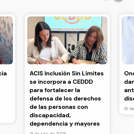
cia
ACIS Inclusión Sin Límites
Onc
se incorpora a CEDDD
dan
para fortalecer la
ant
defensa de los derechos
di
de las personas con
16 de
discapacidad,
dependencia y mayores
21 de julio de 2026