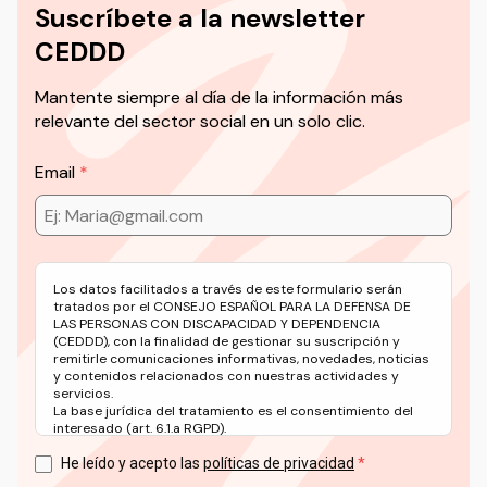
Suscríbete a la newsletter
CEDDD
Mantente siempre al día de la información más
relevante del sector social en un solo clic.
Email
Los datos facilitados a través de este formulario serán
tratados por el CONSEJO ESPAÑOL PARA LA DEFENSA DE
LAS PERSONAS CON DISCAPACIDAD Y DEPENDENCIA
(CEDDD), con la finalidad de gestionar su suscripción y
remitirle comunicaciones informativas, novedades, noticias
y contenidos relacionados con nuestras actividades y
servicios.
La base jurídica del tratamiento es el consentimiento del
interesado (art. 6.1.a RGPD).
Puede ejercer sus derechos en materia de protección de
datos a través del correo electrónico: info@ceddd.org
He leído y acepto las
políticas de privacidad
Más información en nuestra Política de Privacidad.