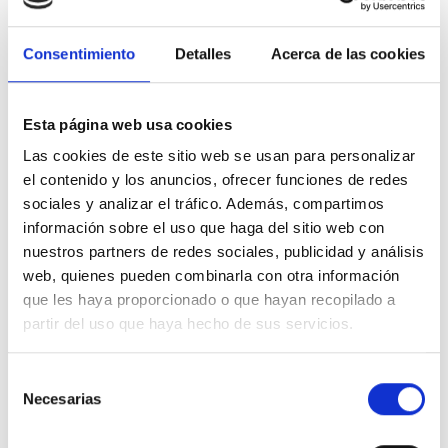
en educación y exviceconsejero de Políticas
Educativas de la Comunidad de Madrid
Consentimiento
Detalles
Acerca de las cookies
Profesionales para la educación: Necesidades,
recursos y formación (12:30 h)
Intervienen:
Esta página web usa cookies
Dña. Pilar Calvo,
Coordinadora división de
Las cookies de este sitio web se usan para personalizar
psicología educativa del
Consejo General de la
Psicología (COP)
el contenido y los anuncios, ofrecer funciones de redes
Dña. Berta Brusilovsky
, experta en
sociales y analizar el tráfico. Además, compartimos
accesibilidad en el ámbito educativo y
información sobre el uso que haga del sitio web con
presidenta de
ACFEE
nuestros partners de redes sociales, publicidad y análisis
Dña. Silvina Funes,
profesora en la UCM y
web, quienes pueden combinarla con otra información
socióloga experta en educación y
que les haya proporcionado o que hayan recopilado a
discapacidad.
partir del uso que haya hecho de sus servicios.
Dña. Natividad López,
presidenta de
AMECE
y representante del
Colegio Oficial de
Enfermería
Selección
Moderadora:
Dña. Melisa Tuya
, redactora jefa
Necesarias
de
de ‘Capaces’ en 20 Minutos
consentimiento