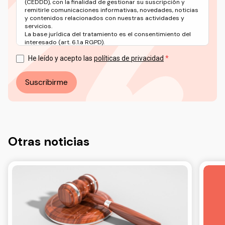
(CEDDD), con la finalidad de gestionar su suscripción y
remitirle comunicaciones informativas, novedades, noticias
y contenidos relacionados con nuestras actividades y
servicios.
La base jurídica del tratamiento es el consentimiento del
interesado (art. 6.1.a RGPD).
Puede ejercer sus derechos en materia de protección de
datos a través del correo electrónico: info@ceddd.org
He leído y acepto las
políticas de privacidad
Más información en nuestra Política de Privacidad.
Suscribirme
Otras noticias