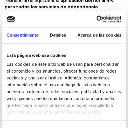
residencial de equiparar la
aplicación del IVA al 4%
para todos los
servicios de dependencia
,
independientemente de quien lo preste.
Los portavoces de PDeCAT se mostraron en sintonía
con las demandas de CEDDD, las cuales se
Consentimiento
Detalles
Acerca de las cookies
comprometieron a defender tanto a nivel autonómico
como a nivel nacional, dentro de sus posibilidades.
Esta página web usa cookies
Dentro de su agenda institucional, CEDDD prevé
reunirse con representantes de todas las fuerzas
Las cookies de este sitio web se usan para personalizar
políticas del país, con el objetivo de conseguir el
el contenido y los anuncios, ofrecer funciones de redes
cumplimiento de derechos en los ámbitos de la
sociales y analizar el tráfico. Además, compartimos
discapacidad, la dependencia y las personas mayores. A
información sobre el uso que haga del sitio web con
este respecto, CEDDD pone a sus expertos a
nuestros partners de redes sociales, publicidad y análisis
disposición de las formaciones políticas para colaborar
web, quienes pueden combinarla con otra información
en todas las iniciativas legislativas.
que les haya proporcionado o que hayan recopilado a
partir del uso que haya hecho de sus servicios.
De forma paralela, el CEDDD sigue desarrollando
jornadas informativas
para sensibilizar e informar sobre
las cuestiones que afectan a la calidad de vida de las
Selección