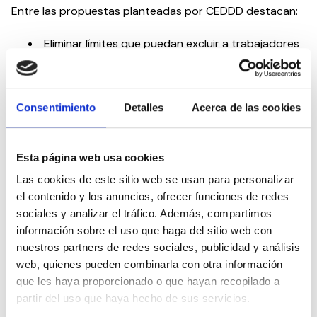
Entre las propuestas planteadas por CEDDD destacan:
Eliminar límites que puedan excluir a trabajadores
vulnerables, sustituyéndolos por criterios
proporcionales
Adaptar los mecanismos de control a la realidad
de las patologías crónicas
Consentimiento
Detalles
Acerca de las cookies
Introducir mayores garantías en los
procedimientos de revisión y extinción
Simplificar la acreditación médica, manteniendo el
Esta página web usa cookies
rigor
Las cookies de este sitio web se usan para personalizar
Consolidar una interpretación favorable al interés
el contenido y los anuncios, ofrecer funciones de redes
superior del menor
sociales y analizar el tráfico. Además, compartimos
CEDDD recalca que estas aportaciones se realizan
información sobre el uso que haga del sitio web con
desde una
posi
ci
ó
n de colaboraci
ó
n constructiva
nuestros partners de redes sociales, publicidad y análisis
con la Administraci
ó
n
, reconociendo el avance que
web, quienes pueden combinarla con otra información
representa la reforma y reafirmando su compromiso con
que les haya proporcionado o que hayan recopilado a
la protección efectiva de los menores y sus familias.
partir del uso que haya hecho de sus servicios.