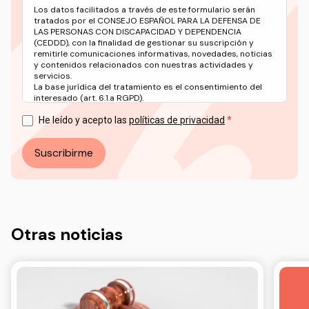
Los datos facilitados a través de este formulario serán
tratados por el CONSEJO ESPAÑOL PARA LA DEFENSA DE
LAS PERSONAS CON DISCAPACIDAD Y DEPENDENCIA
(CEDDD), con la finalidad de gestionar su suscripción y
remitirle comunicaciones informativas, novedades, noticias
y contenidos relacionados con nuestras actividades y
servicios.
La base jurídica del tratamiento es el consentimiento del
interesado (art. 6.1.a RGPD).
Puede ejercer sus derechos en materia de protección de
datos a través del correo electrónico: info@ceddd.org
He leído y acepto las
políticas de privacidad
Más información en nuestra Política de Privacidad.
Suscribirme
Otras noticias