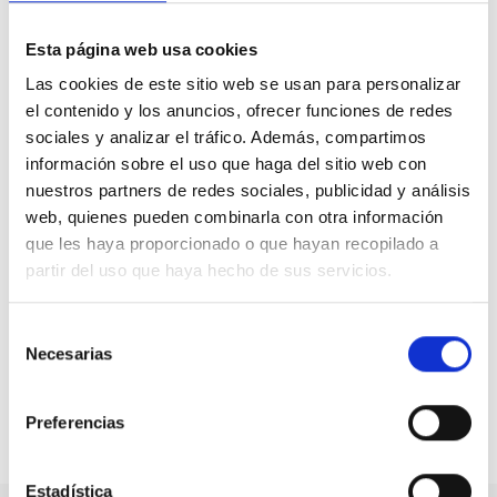
pretender cambiar el nombre de un colectivo
socialmente aceptado, que “está reconocido por ley
Esta página web usa cookies
desde hace 80 años y es un reconocimiento a los que
Las cookies de este sitio web se usan para personalizar
más hijos tienen y hacen una especial contribución a la
el contenido y los anuncios, ofrecer funciones de redes
sociedad es un desprecio absoluto, es un ataque
sociales y analizar el tráfico. Además, compartimos
directo a las familias numerosas, porque borrar su
información sobre el uso que haga del sitio web con
nombre supone querer eliminar a las familias numerosas,
borrar su existencia”, explica.
nuestros partners de redes sociales, publicidad y análisis
web, quienes pueden combinarla con otra información
Ante tal situación, CEDDD manifiesta su apoyo total la
que les haya proporcionado o que hayan recopilado a
FEFN, con quien tiene establecido un convenido de
partir del uso que haya hecho de sus servicios.
colaboración, en su lucha para mantener el título de
familia numerosa respetando su denominación y los
Selección
beneficios que reconocen a estas familias de forma
Necesarias
de
justa por su especial contribución a la sociedad.
consentimiento
Preferencias
Compartir en:
Estadística