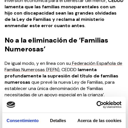
inversión económica para el bienestar del menor,
CEDDD
lamenta que las familias monoparentales con un
hijo con discapacidad sean las grandes olvidadas
de la Ley de Familias y reclama al ministerio
enmendar este error cuanto antes
.
No a la eliminación de ‘Familias
Numerosas’
De igual modo, y en línea con su
Federación Española de
Familias Numerosas (FEFN)
, CEDDD
lamenta
profundamente la supresión del título de familias
numerosas
que prevé la nueva Ley de Familias, para
establecer una única denominación de ‘Familias
necesitadas de un apoyo especial en la crianza’.
A este respecto, CEDDD entiende que lo que no se
nombra no existe y se suma al malestar que la iniciativa
a generado en el seno de la FEFN. Tal y como ha
Consentimiento
Detalles
Acerca de las cookies
explicado el presidente de la entidad, José Manuel Trigo,