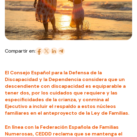
Compartir en:
El Consejo Español para la Defensa de la
Discapacidad y la Dependencia considera que un
descendiente con discapacidad es equiparable a
tener dos, por los cuidados que requiere y las
especificidades de la crianza, y conmina al
Ejecutivo a incluir el respaldo a estos núcleos
familiares en el anteproyecto de la Ley de Familias.
En línea con la Federación Española de Familias
Numerosas, CEDDD reclama que se mantenga el