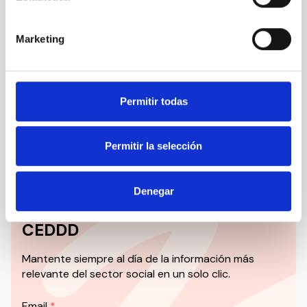
Nuestro canal de Youtube
Marketing
Todas las jornadas CEDDD, el podcast ‘El Rincón
Social’ y mucho más en formato audiovisual a un
solo clic.
Permitir todas
Suscribirme
Permitir la selección
Denegar
Suscríbete a la newsletter
CEDDD
Mantente siempre al día de la información más
relevante del sector social en un solo clic.
Email