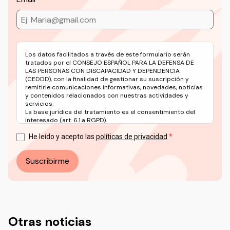
Los datos facilitados a través de este formulario serán
tratados por el CONSEJO ESPAÑOL PARA LA DEFENSA DE
LAS PERSONAS CON DISCAPACIDAD Y DEPENDENCIA
(CEDDD), con la finalidad de gestionar su suscripción y
remitirle comunicaciones informativas, novedades, noticias
y contenidos relacionados con nuestras actividades y
servicios.
La base jurídica del tratamiento es el consentimiento del
interesado (art. 6.1.a RGPD).
Puede ejercer sus derechos en materia de protección de
datos a través del correo electrónico: info@ceddd.org
He leído y acepto las
políticas de privacidad
Más información en nuestra Política de Privacidad.
Suscribirme
Otras noticias