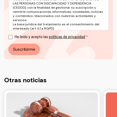
LAS PERSONAS CON DISCAPACIDAD Y DEPENDENCIA
(CEDDD), con la finalidad de gestionar su suscripción y
remitirle comunicaciones informativas, novedades, noticias
y contenidos relacionados con nuestras actividades y
servicios.
La base jurídica del tratamiento es el consentimiento del
interesado (art. 6.1.a RGPD).
Puede ejercer sus derechos en materia de protección de
datos a través del correo electrónico: info@ceddd.org
He leído y acepto las
políticas de privacidad
Más información en nuestra Política de Privacidad.
Suscribirme
Otras noticias