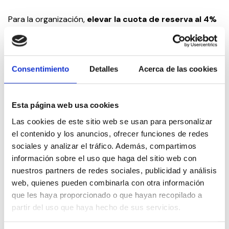
Para la organización,
elevar la cuota de reserva al 4%
es la medida determinante para impulsar un
cambio estructural en la inclusión laboral de las
personas con discapacidad en España
, alineando la
norma con los mandatos constitucionales y los
Consentimiento
Detalles
Acerca de las cookies
compromisos internacionales del Estado.
CEDDD reitera su disposición al diálogo con todas las
Esta página web usa cookies
fuerzas políticas para alcanzar un consenso amplio que
permita modernizar el modelo vigente y garantizar una
Las cookies de este sitio web se usan para personalizar
inclusión laboral real y efectiva.
el contenido y los anuncios, ofrecer funciones de redes
sociales y analizar el tráfico. Además, compartimos
CEDDD es la asociación más transversal, libre y
información sobre el uso que haga del sitio web con
accesible por la defensa de las personas con
nuestros partners de redes sociales, publicidad y análisis
discapacidad y/o en situación de dependencia, así
web, quienes pueden combinarla con otra información
como las personas mayores.
que les haya proporcionado o que hayan recopilado a
partir del uso que haya hecho de sus servicios.
Compartir en: