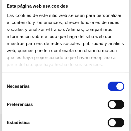
la discapacidad, la dependencia y las personas mayores.
Esta página web usa cookies
Las cookies de este sitio web se usan para personalizar
De forma paralela, el CEDDD sigue desarrollando
el contenido y los anuncios, ofrecer funciones de redes
jornadas informativas para sensibilizar e informar sobre
sociales y analizar el tráfico. Además, compartimos
las cuestiones que afectan a la calidad de vida de las
personas con discapacidad, en situación de
información sobre el uso que haga del sitio web con
dependencia y las personas mayores, así como a la de
nuestros partners de redes sociales, publicidad y análisis
sus familias.
web, quienes pueden combinarla con otra información
que les haya proporcionado o que hayan recopilado a
CEDDD es la asociación social más transversal, libre
partir del uso que haya hecho de sus servicios.
y accesible por la defensa de las personas con
discapacidad y/o en situación de dependencia, así
Selección
como las personas mayores.
Necesarias
de
consentimiento
Compartir en:
Preferencias
Estadística