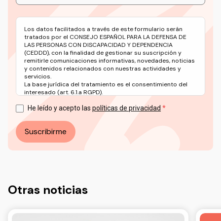
Los datos facilitados a través de este formulario serán
tratados por el CONSEJO ESPAÑOL PARA LA DEFENSA DE
LAS PERSONAS CON DISCAPACIDAD Y DEPENDENCIA
(CEDDD), con la finalidad de gestionar su suscripción y
remitirle comunicaciones informativas, novedades, noticias
y contenidos relacionados con nuestras actividades y
servicios.
La base jurídica del tratamiento es el consentimiento del
interesado (art. 6.1.a RGPD).
Puede ejercer sus derechos en materia de protección de
datos a través del correo electrónico: info@ceddd.org
He leído y acepto las
políticas de privacidad
Más información en nuestra Política de Privacidad.
Suscribirme
Otras noticias