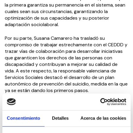
la primera garantiza su permanencia en el sistema, sean
cuales sean sus circunstancias, garantizando la
optimización de sus capacidades y su posterior
adaptación sociolaboral.
Por su parte, Susana Camarero ha trasladó su
compromiso de trabajar estrechamente con el CEDDD y
trazar vías de colaboración para desarrollar iniciativas
que garanticen los derechos de las personas con
discapacidad y contribuyan a mejorar su calidad de
vida. A este respecto, la responsable valenciana de
Servicios Sociales destacó el desarrollo de un plan
autonómico de prevención del suicidio, medida en la que
ya se están dando los primeros pasos.
Dentro de su agenda institucional, CEDDD prevé
reunirse, además de con representantes de todas las
fuerzas políticas a nivel nacional, con representantes de
Consentimiento
Detalles
Acerca de las cookies
todos los gobiernos autonómicos, con el objetivo de
exponer sus demandas y propuestas en los ámbitos de