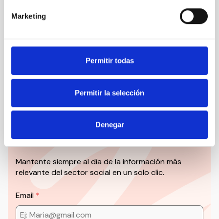
Nuestro canal de Youtube
Marketing
Todas las jornadas CEDDD, el podcast ‘El Rincón
Social’ y mucho más en formato audiovisual a un
solo clic.
Permitir todas
Suscribirme
Permitir la selección
Suscríbete a la newsletter
Denegar
CEDDD
Mantente siempre al día de la información más
relevante del sector social en un solo clic.
Email