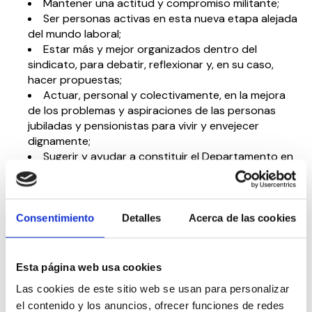
Mantener una actitud y compromiso militante;
Ser personas activas en esta nueva etapa alejada
del mundo laboral;
Estar más y mejor organizados dentro del
sindicato, para debatir, reflexionar y, en su caso,
hacer propuestas;
Actuar, personal y colectivamente, en la mejora
de los problemas y aspiraciones de las personas
jubiladas y pensionistas para vivir y envejecer
dignamente;
Sugerir y ayudar a constituir el Departamento en
los territorios, en coordinación con las Uniones
Territoriales;
Velar por el funcionamiento óptimo de los
Departamentos
Consentimiento
Detalles
Acerca de las cookies
A nivel europeo, el JUPEN-USO está presente, colabora
y apoya el
Manifiesto por ‘El derecho de los Jubilados,
Esta página web usa cookies
Pensionistas y Personas Mayores a vivir dignamente’
de
Las cookies de este sitio web se usan para personalizar
la Federación Europea de Jubilados y Personas
el contenido y los anuncios, ofrecer funciones de redes
Mayores (FERPA).