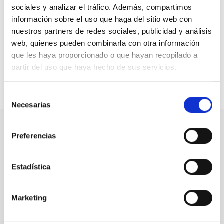
sociales y analizar el tráfico. Además, compartimos
información sobre el uso que haga del sitio web con
Esta es la quinta adhesión de una entidad a CEDDD en lo
nuestros partners de redes sociales, publicidad y análisis
que va de año, después de las de
Facilito TV,
la
Asociación Nacional de la Epilepsia ANPE
,
Asociación
web, quienes pueden combinarla con otra información
ENACH
y
Fundación Síndrome de Dravet
.
que les haya proporcionado o que hayan recopilado a
partir del uso que haya hecho de sus servicios.
Compartir en:
Selección
Necesarias
de
consentimiento
Preferencias
Nuestro canal de Youtube
Todas las jornadas CEDDD, el podcast ‘El Rincón
Estadística
Social’ y mucho más en formato audiovisual a un
solo clic.
Marketing
Suscribirme