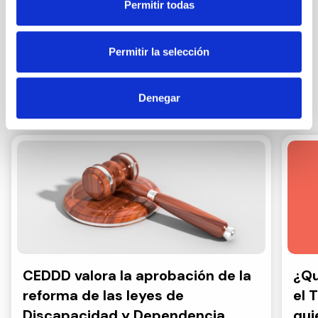
Más información en nuestra Política de Privacidad.
Permitir todas
Suscribirme
Permitir la selección
Denegar
Otras noticias
CEDDD valora la aprobación de la
¿Qu
reforma de las leyes de
el 
Discapacidad y Dependencia,
qui