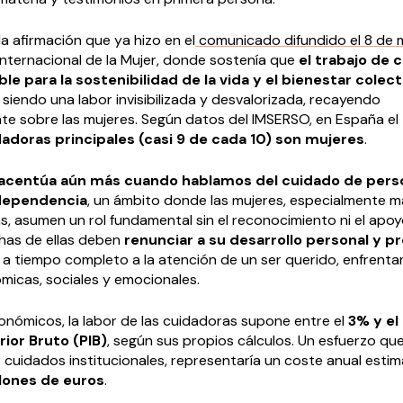
a afirmación que ya hizo en el
comunicado difundido el 8 de 
Internacional de la Mujer, donde sostenía que
el trabajo de 
le para la sostenibilidad de la vida y el bienestar colect
siendo una labor invisibilizada y desvalorizada, recayendo
te sobre las mujeres. Según datos del IMSERSO, en España el
adoras principales
(casi 9 de cada 10)
son mujeres
.
 acentúa aún más cuando hablamos del cuidado de pers
 dependencia
, un ámbito donde las mujeres, especialmente m
s, asumen un rol fundamental sin el reconocimiento ni el apo
chas de ellas deben
renunciar a su desarrollo personal y pr
 a tiempo completo a la atención de un ser querido, enfrent
micas, sociales y emocionales.
onómicos, la labor de las cuidadoras supone entre el
3% y el
ior Bruto (PIB)
, según sus propios cálculos. Un esfuerzo que,
 cuidados institucionales, representaría un coste anual esti
lones de euros
.