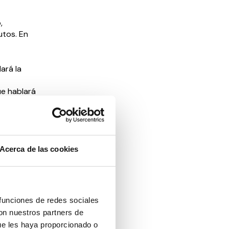
,
utos. En
ará la
ue hablará
ipales,
dadora
esionales.
Acerca de las cookies
idadora
s
ndencia y
 funciones de redes sociales
artirá su
con nuestros partners de
ue les haya proporcionado o