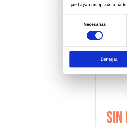
que hayan recopilado a parti
La jornada conc
CEDDD desde el
discapacidad,
Selección
vicepresidenta
Necesarias
de
consentimiento
Denegar