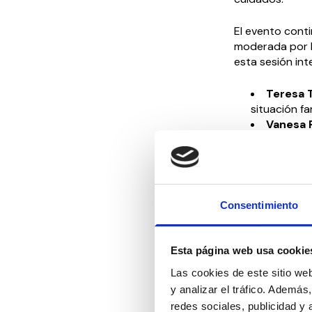
El evento conti
moderada por l
esta sesión int
Teresa 
situación fa
Vanesa P
sobre la sal
Silvina 
quien analiz
Carmen 
principal, q
Consentimiento
Macaren
principal, 
cuidados’.
Esta página web usa cookie
Yolanda 
Las cookies de este sitio we
Enfermedade
y analizar el tráfico. Ademá
testimonio b
redes sociales, publicidad y