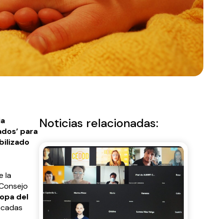
ia
Noticias relacionadas:
ados’ para
ibilizado
e la
(Consejo
ropa del
tacadas