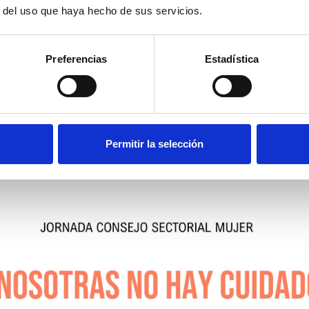
r del uso que haya hecho de sus servicios.
luirá a las 13:30 horas con la lectura de la
Declaración institu
 Senado sobre la importancia de la mujer dentro del cole
 dependencia y personas mayores
, a cargo de
Ana Lancho
,
 segunda del CEDDD, y autoridad política pendiente de confi
Preferencias
Estadística
Permitir la selección