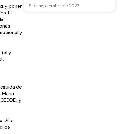
oz y poner
9 de septiembre de 2022
os. El
la
sonas
mocional y
 tal y
DD.
seguida de
. Maria
l CEDDD; y
de Dña.
e los