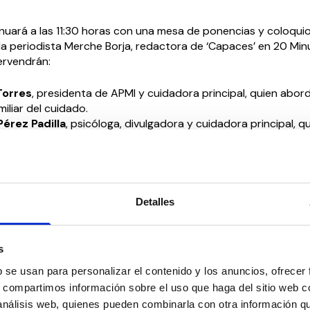
nuará a las 11:30 horas con una mesa de ponencias y coloquio
a periodista Merche Borja, redactora de ‘Capaces’ en 20 Min
ervendrán:
Torres
, presidenta de APMI y cuidadora principal, quien abord
miliar del cuidado.
érez Padilla
, psicóloga, divulgadora y cuidadora principal, q
ud mental de las cuidadoras.
Fúnes
, socióloga y portavoz de la Plataforma Cuidadoras Princ
ará la perspectiva de género en los cuidados.
Casanova Álvarez
, abogada experta en discapacidad y cui
ue expondrá la situación laboral y legal de las cuidadoras prof
Detalles
a Fernández Puente,
divulgadora sobre dependencia y cu
compartirá su experiencia desde la perspectiva
‘Después de lo
s
de la Viuda
, presidenta de la Asociación de Ayuda a la Depe
b se usan para personalizar el contenido y los anuncios, ofrecer
s Raras de Castilla y León y cuidadora principal, quien comp
s, compartimos información sobre el uso que haga del sitio web 
ajo el título
‘Una cuidadora, dos vidas’
.
 análisis web, quienes pueden combinarla con otra información q