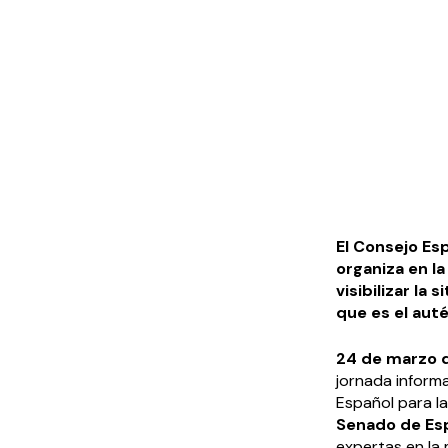
El Consejo Es
organiza en l
visibilizar la
que es el aut
24 de marzo 
jornada inform
Español para l
Senado de Es
expertas en la 