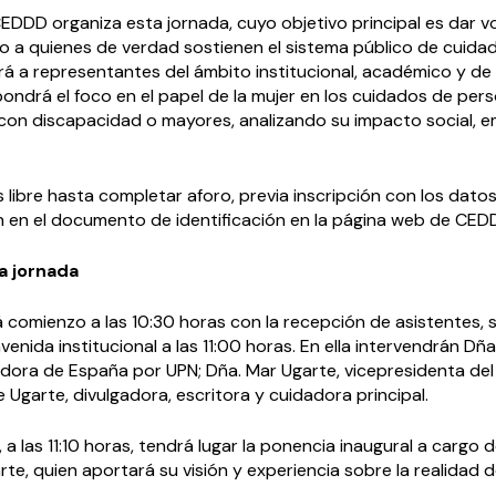
CEDDD organiza esta jornada, cuyo objetivo principal es dar v
o a quienes de verdad sostienen el sistema público de cuidad
rá a representantes del ámbito institucional, académico y de 
 pondrá el foco en el papel de la mujer en los cuidados de per
con discapacidad o mayores, analizando su impacto social, e
s libre hasta completar aforo, previa inscripción con los datos
en el documento de identificación en la página web de CED
a jornada
 comienzo a las 10:30 horas con la recepción de asistentes, 
venida institucional a las 11:00 horas. En ella intervendrán Dña
adora de España por UPN; Dña. Mar Ugarte, vicepresidenta de
 Ugarte, divulgadora, escritora y cuidadora principal.
 a las 11:10 horas, tendrá lugar la ponencia inaugural a cargo 
te, quien aportará su visión y experiencia sobre la realidad d