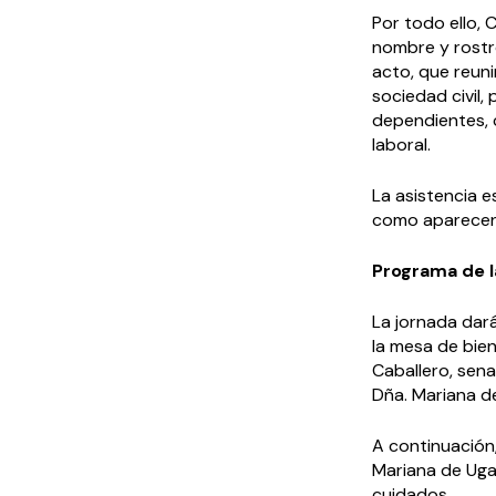
Por todo ello, 
nombre y rostr
acto, que reuni
sociedad civil,
dependientes, 
laboral.
La asistencia e
como aparecen 
Programa de l
La jornada dará
la mesa de bien
Caballero, sen
Dña. Mariana de
A continuación,
Mariana de Ugar
cuidados.