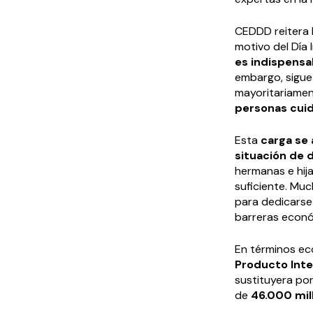
CEDDD reitera l
motivo del Día 
es indispensab
embargo, sigue 
mayoritariamen
personas cuid
Esta
carga se
situación de
hermanas e hija
suficiente. Mu
para dedicarse
barreras econó
En términos ec
Producto Inter
sustituyera por
de
46.000 mil