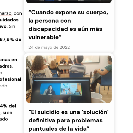
“Cuando expone su cuerpo,
marzo
, con
cuidados
la persona con
ivo.
Sin
discapacidad es aún más
vulnerable”
87,9% de
24 de mayo de 2022
onas en
adres,
yo
ofesional
ando
 4% del
“El suicidio es una ‘solución’
 si se
mado
definitiva para problemas
puntuales de la vida”