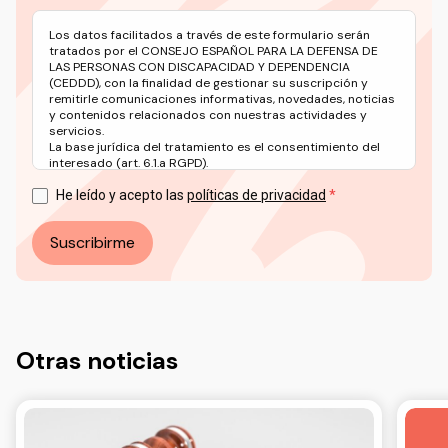
Los datos facilitados a través de este formulario serán
tratados por el CONSEJO ESPAÑOL PARA LA DEFENSA DE
LAS PERSONAS CON DISCAPACIDAD Y DEPENDENCIA
(CEDDD), con la finalidad de gestionar su suscripción y
remitirle comunicaciones informativas, novedades, noticias
y contenidos relacionados con nuestras actividades y
servicios.
La base jurídica del tratamiento es el consentimiento del
interesado (art. 6.1.a RGPD).
Puede ejercer sus derechos en materia de protección de
datos a través del correo electrónico: info@ceddd.org
He leído y acepto las
políticas de privacidad
Más información en nuestra Política de Privacidad.
Suscribirme
Otras noticias