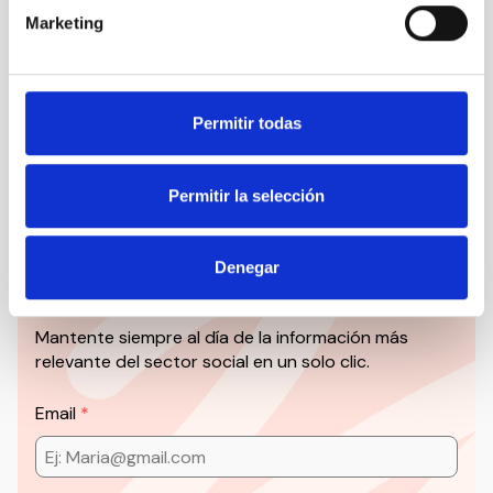
Marketing
Todas las jornadas CEDDD, el podcast ‘El Rincón
Social’ y mucho más en formato audiovisual a un
solo clic.
Permitir todas
Suscribirme
Permitir la selección
Suscríbete a la newsletter
Denegar
CEDDD
Mantente siempre al día de la información más
relevante del sector social en un solo clic.
Email