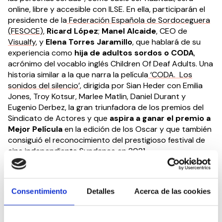
online, libre y accesible con ILSE. En ella, participarán el
presidente de la
Federación Española de Sordoceguera
(FESOCE)
,
Ricard López
;
Manel Alcaide
, CEO de
Visualfy
, y
Elena Torres Jaramillo
, que hablará de su
experiencia como
hija de adultos sordos o CODA
,
acrónimo del vocablo inglés Children Of Deaf Adults. Una
historia similar a la que narra la película
‘CODA. Los
sonidos del silencio’,
dirigida por Sian Heder con Emilia
Jones, Troy Kotsur, Marlee Matlin, Daniel Durant y
Eugenio Derbez, la gran triunfadora de los premios del
Sindicato de Actores y que
aspira a ganar el premio a
Mejor Película
en la edición de los Oscar y que también
consiguió el reconocimiento del prestigioso festival de
cine independiente Sundance en 2021.
Durante el evento, los invitados expondrán cómo es la
realidad de las personas sordas y sordociegas y
Consentimiento
Detalles
Acerca de las cookies
reflexionarán sobre el cumplimiento del ejercicio de sus
derechos. Así mismo, analizarán iniciativas y soluciones
para mejorar la accesibilidad y, por tanto, la calidad de