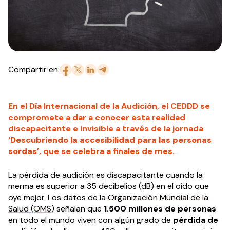
Compartir en:
En el Día Internacional de la Audición, el CEDDD se
compromete a dar a conocer esta realidad
discapacitante e invisible a través de la jornada
‘Descubriendo la accesibilidad para las personas
sordas
’, que se celebra a finales de mes.
La pérdida de audición es discapacitante cuando la
merma es superior a 35 decibelios (dB) en el oído que
oye mejor. Los datos de la
Organización Mundial de la
Salud (OMS)
señalan que
1.500 millones de personas
en todo el mundo viven con algún grado de
pérdida de