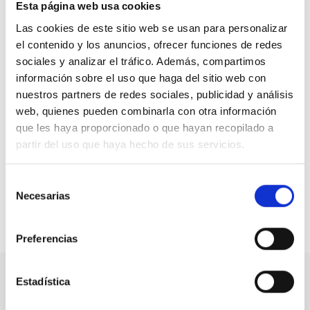
Esta página web usa cookies
vida de las personas que tienen alguna de estas
discapacidades. Entre ellas, Manel Alcaide presentará un
Las cookies de este sitio web se usan para personalizar
algoritmo, basado en inteligencia artificial, capaz de
el contenido y los anuncios, ofrecer funciones de redes
reconocer sonidos y traducirlos en alertas visuales
sociales y analizar el tráfico. Además, compartimos
en cualquier dispositivo conectado
. Un sistema que
información sobre el uso que haga del sitio web con
ya se ha implementado en la Comunidad de Madrid, la
nuestros partners de redes sociales, publicidad y análisis
Generalitat Valenciana, Cruz Roja, el Grupo sanitario
web, quienes pueden combinarla con otra información
Ribera Salud o Ayuntamientos como el de Valencia o
que les haya proporcionado o que hayan recopilado a
Málaga, entre otras instituciones.
partir del uso que haya hecho de sus servicios.
La jornada es gratuita previa inscripción. El plazo para
inscribirse quedará abierto en los próximos días.
Selección
Necesarias
de
consentimiento
Compartir en:
Preferencias
Estadística
Nuestro canal de Youtube