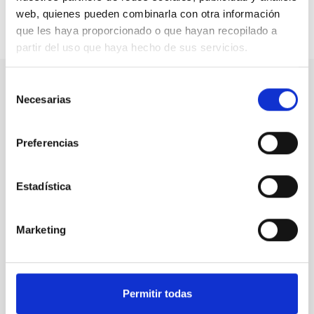
web, quienes pueden combinarla con otra información
que les haya proporcionado o que hayan recopilado a
Compartir en:
partir del uso que haya hecho de sus servicios.
Selección
Necesarias
de
Nuestro canal de Youtube
consentimiento
Todas las jornadas CEDDD, el podcast ‘El Rincón
Preferencias
Social’ y mucho más en formato audiovisual a un
solo clic.
Estadística
Suscribirme
Marketing
Suscríbete a la newsletter
Permitir todas
CEDDD