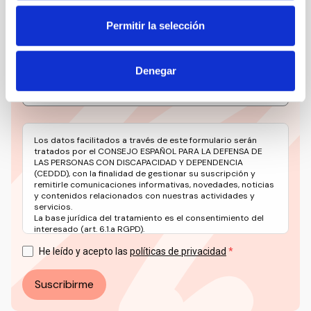
Mantente siempre al día de la información más
Permitir la selección
relevante del sector social en un solo clic.
Email
Denegar
Los datos facilitados a través de este formulario serán
tratados por el CONSEJO ESPAÑOL PARA LA DEFENSA DE
LAS PERSONAS CON DISCAPACIDAD Y DEPENDENCIA
(CEDDD), con la finalidad de gestionar su suscripción y
remitirle comunicaciones informativas, novedades, noticias
y contenidos relacionados con nuestras actividades y
servicios.
La base jurídica del tratamiento es el consentimiento del
interesado (art. 6.1.a RGPD).
Puede ejercer sus derechos en materia de protección de
datos a través del correo electrónico: info@ceddd.org
He leído y acepto las
políticas de privacidad
Más información en nuestra Política de Privacidad.
Suscribirme