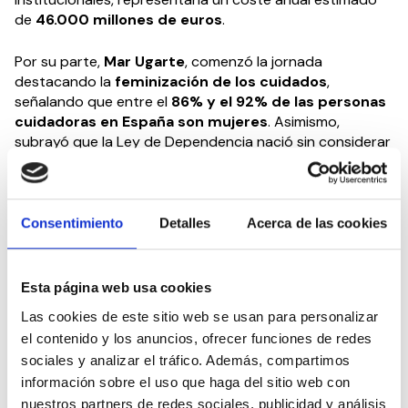
de
46.000 millones de euros
.
Por su parte,
Mar Ugarte
, comenzó la jornada
destacando la
feminización de los cuidados
,
señalando que entre el
86% y el 92% de las personas
cuidadoras en España son mujeres
. Asimismo,
subrayó que la Ley de Dependencia nació sin considerar
el papel fundamental de las cuidadoras, lo que perpetúa
una carga desproporcionada para ellas.
La jornada fue clausurada por el presidente de
CEDDD
,
Consentimiento
Detalles
Acerca de las cookies
Albert Campabadal y se puede encontrar de forma
íntegra en el siguiente enlace:
https://www.youtube.com/watch?v=_zb6ef4fj8A
Esta página web usa cookies
Las cookies de este sitio web se usan para personalizar
CEDDD es la asociación más transversal, libre y
el contenido y los anuncios, ofrecer funciones de redes
accesible por la defensa de las personas con
sociales y analizar el tráfico. Además, compartimos
discapacidad y/o en situación de dependencia, así
información sobre el uso que haga del sitio web con
como las personas mayores.
nuestros partners de redes sociales, publicidad y análisis