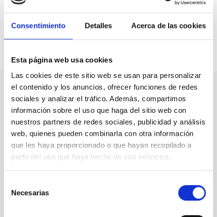
dependencia, desde una visión integral e inclusiva en
todos los ámbitos, durante todo el curso vital.
Consentimiento
Detalles
Acerca de las cookies
Compartir en:
Esta página web usa cookies
Las cookies de este sitio web se usan para personalizar
el contenido y los anuncios, ofrecer funciones de redes
sociales y analizar el tráfico. Además, compartimos
Nuestro canal de Youtube
información sobre el uso que haga del sitio web con
nuestros partners de redes sociales, publicidad y análisis
Todas las jornadas CEDDD, el podcast ‘El Rincón
web, quienes pueden combinarla con otra información
Social’ y mucho más en formato audiovisual a un
que les haya proporcionado o que hayan recopilado a
solo clic.
partir del uso que haya hecho de sus servicios.
Suscribirme
Selección
Necesarias
de
consentimiento