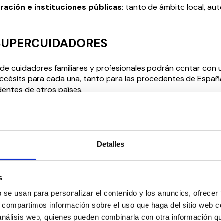
ración e instituciones públicas
: tanto de ámbito local, a
 SUPERCUIDADORES
 de cuidadores familiares y profesionales podrán contar con 
ccésits para cada una, tanto para las procedentes de Espa
dentes de otros países.
o podrá optar a un premio en metálico por valor de 1.000€ o 
Oficial de Profesionalidad en
Atención Sociosanitaria a person
n Instituciones Sociales
. Los primeros accésits recibirán un 
Detalles
egir del catálogo formativo de SUPERCUIDADORES, y los segu
ndrán de una Masterclass a elegir del catálogo formativo. To
loma de reconocimiento del premio.
s
s categorías de personas jurídicas, tanto las procedentes de
b se usan para personalizar el contenido y los anuncios, ofrecer
a, contarán con un ganador y dos accésits.
s, compartimos información sobre el uso que haga del sitio web 
 análisis web, quienes pueden combinarla con otra información q