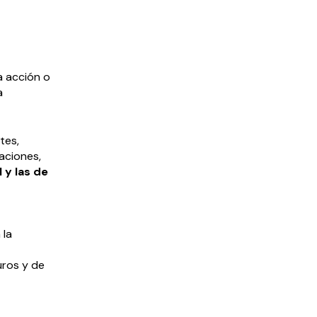
a acción o
a
tes,
aciones,
 y las de
 la
uros y de