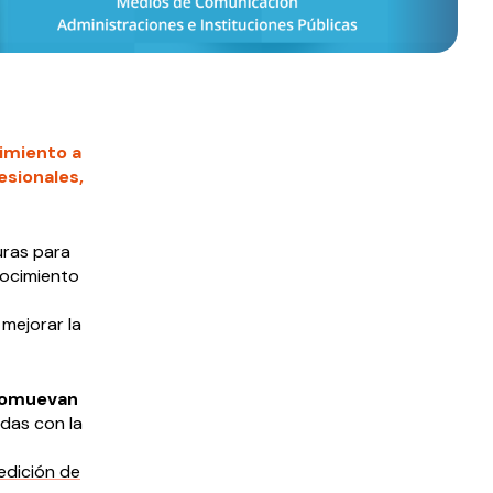
imiento a
esionales,
uras para
nocimiento
 mejorar la
promuevan
das con la
 edición de