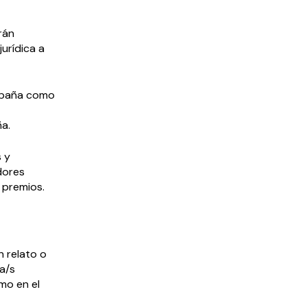
rán
jurídica a
spaña como
a.
s y
adores
s premios.
n relato o
la/s
mo en el