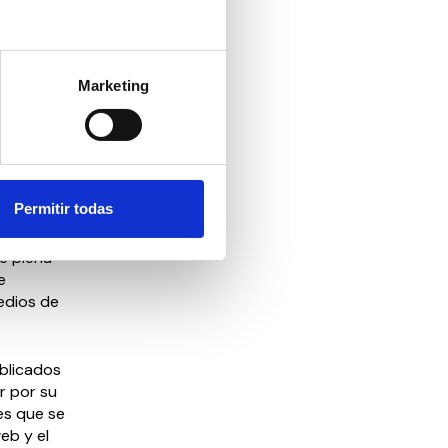
nas con, un
s y
Marketing
n premio
Permitir todas
entantes
de plena
e
edios de
ublicados
r por su
es que se
eb y el