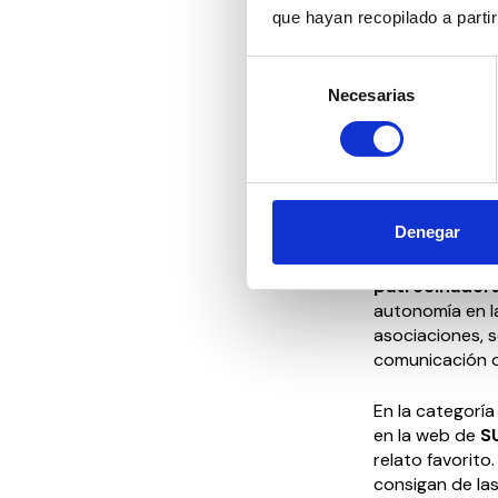
Los ganadores 
que hayan recopilado a parti
diploma acredit
méritos. Los ac
Selección
Necesarias
de
Los cuidadores
consentimiento
por valor de 1
El jurado 
Denegar
El jurado de lo
cualificados 
patrocinadora
autonomía en l
asociaciones, 
comunicación o 
En la categoría
en la web de
S
relato favorito
consigan de las