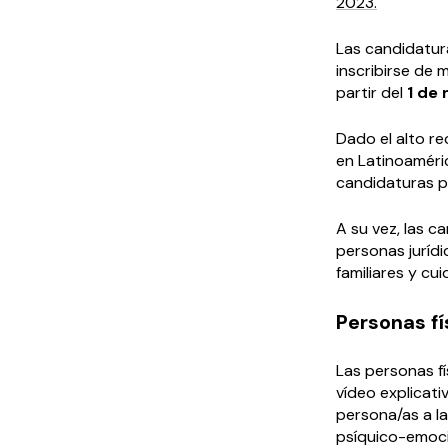
2023.
Las candidatur
inscribirse de 
partir del
1 de 
Dado el alto r
en Latinoaméric
candidaturas p
A su vez, las c
personas jurídi
familiares y cu
Personas fí
Las personas f
vídeo explicati
persona/as a la
psíquico-emoci