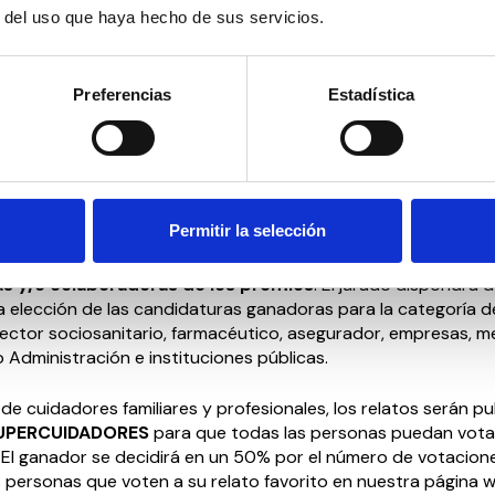
recibirán un galardón realizado por una asociación de perso
r del uso que haya hecho de sus servicios.
ativo y un reportaje escrito sobre sus acciones, innovacione
césits recibirán un diploma acreditativo.
Preferencias
Estadística
 familiares y profesionales optarán a un primer puesto con u
000€ en metálico y dos accésits premiados con formación.
de los Premios SUPERCUIDADORES
Permitir la selección
s
Premios
SUPERCUIDADORES
estará
formado por repres
del ámbito sociosanitario, así como de las empresas
s y/o colaboradoras de los premios
. El jurado dispondrá 
a elección de las candidaturas ganadoras para la categoría d
sector sociosanitario, farmacéutico, asegurador, empresas, m
Administración e instituciones públicas.
 de cuidadores familiares y profesionales, los relatos serán p
UPERCUIDADORES
para que todas las personas puedan vota
. El ganador se decidirá en un 50% por el número de votacion
 personas que voten a su relato favorito en nuestra página w