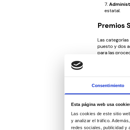
Administ
estatal.
Premios
Las categorías
puesto y dos a
para las proce
El primer puest
el Certificado 
dependientes e
formación a el
Consentimiento
accésits dispo
tendrán un dip
Esta página web usa cookie
Cada una de la
Las cookies de este sitio we
fuera de Españ
y analizar el tráfico. Ademá
redes sociales, publicidad y