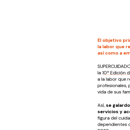
El objetivo p
la labor que 
así como a em
SUPERCUIDADORE
la
10ª Edición
a la labor que 
profesionales, 
vida de sus fam
Así,
se galard
servicios y a
figura del cuid
dependientes o