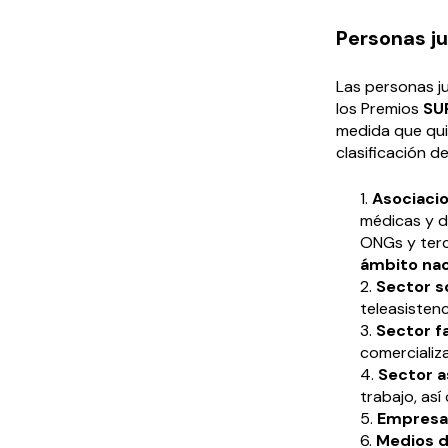
Personas ju
Las personas j
los Premios
SU
medida que qui
clasificación de
Asociacio
médicas y d
ONGs y terc
ámbito nac
Sector s
teleasistenci
Sector f
comercializ
Sector 
trabajo, as
Empresa
Medios 