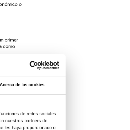
utonómico o
un primer
ña como
realizar
as
curso de
Acerca de las cookies
ndos
dos
ntro o
 funciones de redes sociales
con nuestros partners de
ue les haya proporcionado o