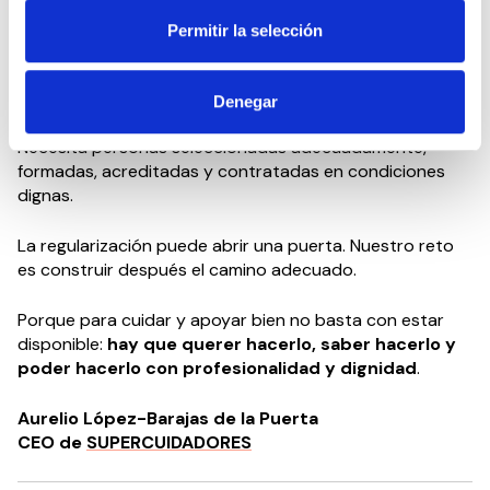
opinión resultan esenciales para definir cómo deben
prestarse los apoyos y qué comportamientos favorecen
Permitir la selección
su autonomía, dignidad y bienestar.
España necesita más profesionales, pero no puede
Denegar
conformarse únicamente con aumentar su número.
Necesita personas seleccionadas adecuadamente,
formadas, acreditadas y contratadas en condiciones
dignas.
La regularización puede abrir una puerta. Nuestro reto
es construir después el camino adecuado.
Porque para cuidar y apoyar bien no basta con estar
disponible:
hay que querer hacerlo, saber hacerlo y
poder hacerlo con profesionalidad y dignidad
.
Aurelio López-Barajas de la Puerta
CEO de
SUPERCUIDADORES