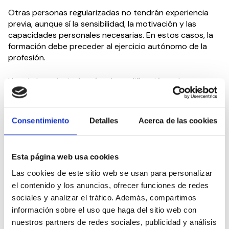
Otras personas regularizadas no tendrán experiencia
previa, aunque sí la sensibilidad, la motivación y las
capacidades personales necesarias. En estos casos, la
formación debe preceder al ejercicio autónomo de la
profesión.
Una de las principales vías de cualificación es la
formación en
Atención Sociosanitaria a Personas
Dependientes
, orientada a la atención en residencias,
centros de día, centros ocupacionales, viviendas con
Consentimiento
Detalles
Acerca de las cookies
apoyos, otras instituciones sociales, así como a la
atención domiciliaria.
Esta página web usa cookies
Para quienes pueden asumir una dedicación elevada y
necesitan avanzar en un periodo más reducido,
Las cookies de este sitio web se usan para personalizar
SUPERCUIDADORES ofrece también un
curso intensivo
el contenido y los anuncios, ofrecer funciones de redes
de Atención Sociosanitaria
, que mantiene los
sociales y analizar el tráfico. Además, compartimos
contenidos y competencias exigidos, pero los organiza
información sobre el uso que haga del sitio web con
mediante una planificación más concentrada.
nuestros partners de redes sociales, publicidad y análisis