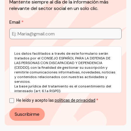
Mantente siempre al día de la información más
relevante del sector social en un solo clic.
Email
Los datos facilitados a través de este formulario serán
tratados por el CONSEJO ESPAÑOL PARA LA DEFENSA DE
LAS PERSONAS CON DISCAPACIDAD Y DEPENDENCIA
(CEDDD), con la finalidad de gestionar su suscripción y
remitirle comunicaciones informativas, novedades, noticias
y contenidos relacionados con nuestras actividades y
servicios.
La base jurídica del tratamiento es el consentimiento del
interesado (art. 6.1.a RGPD).
Puede ejercer sus derechos en materia de protección de
datos a través del correo electrónico: info@ceddd.org
He leído y acepto las
políticas de privacidad
Más información en nuestra Política de Privacidad.
Suscribirme