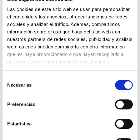
ahorro en las prestaciones por desempleo.
Las cookies de este sitio web se usan para personalizar
el contenido y los anuncios, ofrecer funciones de redes
Por consiguiente, se mejoraría la recaudación del Estado
sociales y analizar el tráfico. Además, compartimos
y se crearía un número elevado de nuevos empleos
información sobre el uso que haga del sitio web con
estables y no deslocalizables, así como un gran volumen
de recursos asistenciales. No hay que olvidar que por
nuestros partners de redes sociales, publicidad y análisis
cada dos usuarios se produce aproximadamente una
web, quienes pueden combinarla con otra información
contratación, incorporando perfiles con alto riesgo de
que les haya proporcionado o que hayan recopilado a
exclusión laboral, como mujeres de mediana edad y con
partir del uso que haya hecho de sus servicios.
formación profesional básica.
Selección
Estudio sobre la atención residencial
Necesarias
de
consentimiento
Esta petición se sustenta en el informe ‘La atención
residencial en el marco de la Dependencia en España’
Preferencias
que ha sido presentado hoy por Valentín Pich,
presidente del Consejo General de Economistas de
España, y por Ester Brullet, economista BNFIX PICHTAX
Estadística
Legal Audit.