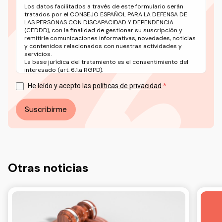
Los datos facilitados a través de este formulario serán
tratados por el CONSEJO ESPAÑOL PARA LA DEFENSA DE
LAS PERSONAS CON DISCAPACIDAD Y DEPENDENCIA
(CEDDD), con la finalidad de gestionar su suscripción y
remitirle comunicaciones informativas, novedades, noticias
y contenidos relacionados con nuestras actividades y
servicios.
La base jurídica del tratamiento es el consentimiento del
interesado (art. 6.1.a RGPD).
Puede ejercer sus derechos en materia de protección de
datos a través del correo electrónico: info@ceddd.org
He leído y acepto las
políticas de privacidad
Más información en nuestra Política de Privacidad.
Suscribirme
Otras noticias