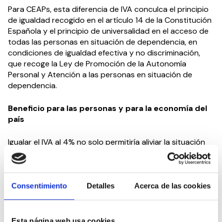
Para CEAPs, esta diferencia de IVA conculca el principio
de igualdad recogido en el artículo 14 de la Constitución
Española y el principio de universalidad en el acceso de
todas las personas en situación de dependencia, en
condiciones de igualdad efectiva y no discriminación,
que recoge la Ley de Promoción de la Autonomía
Personal y Atención a las personas en situación de
dependencia.
Beneficio para las personas y para la economía del
país
Igualar el IVA al 4% no solo permitiría aliviar la situación
económica de muchas personas dependientes, sino que
animaría a muchos de quienes necesitan cuidados a
contratar servicios profesionales. Eso conllevará una
mejora en la ocupación de los centros, se producirán
Consentimiento
Detalles
Acerca de las cookies
nuevas contrataciones de personal, con el consiguiente
aumento de las cotizaciones, y se reducirá el número de
parados de una forma directa, consiguiendo así un
Esta página web usa cookies