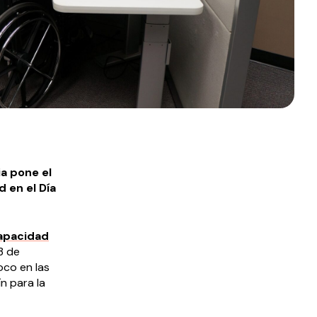
a pone el
 en el Día
capacidad
3 de
oco en las
n para la