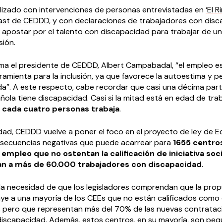
lizado con intervenciones de personas entrevistadas en
‘El 
cast de CEDDD,
y con declaraciones de trabajadores con disc
e apostar por el talento con discapacidad para trabajar de u
sión.
rma el presidente de CEDDD, Albert Campabadal, “el empleo e
amienta para la inclusión, ya que favorece la autoestima y p
da”. A este respecto, cabe recordar que casi una décima part
ola tiene discapacidad. Casi si la mitad está en edad de trab
 cada cuatro personas trabaja
.
idad, CEDDD vuelve a poner el foco en el proyecto de ley de 
onsecuencias negativas que puede acarrear para
1655 centro
empleo que no ostentan la calificación de iniciativa soci
an a más de 60.000 trabajadores con discapacidad
.
la necesidad de que los legisladores comprendan que la pro
luye a una mayoría de los CEEs que no están calificados como
ial, pero que representan más del 70% de las nuevas contrata
iscapacidad. Además, estos centros, en su mayoría, son pe