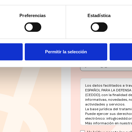
Preferencias
Estadística
Suscríbete 
ial’ y mucho más en
Mantente siempre al día
social en un solo clic.
Permitir la selección
Email
Los datos facilitados a tr
ESPAÑOL PARA LA DEFENSA
(CEDDD), con la finalidad d
informativas, novedades, n
actividades y servicios.
La base jurídica del tratami
Puede ejercer sus derechos
electrónico: info@ceddd.o
Más información en nuestra 