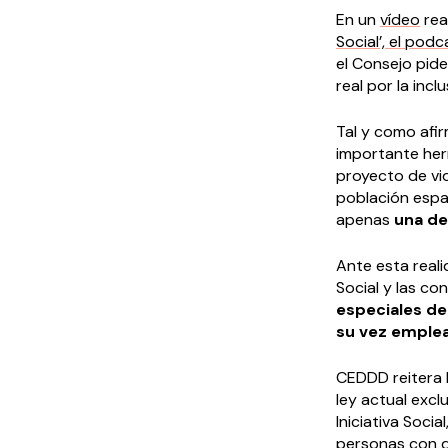
En un
vídeo
rea
Social’, el pod
el Consejo pid
real por la inclu
Tal y como afi
importante herr
proyecto de vi
población españ
apenas
una de
Ante esta real
Social y las c
especiales de 
su vez emple
CEDDD reitera 
ley actual exc
Iniciativa Soc
personas con d