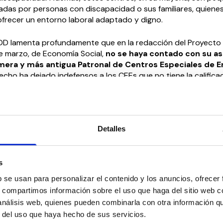
das por personas con discapacidad o sus familiares, quienes
ofrecer un entorno laboral adaptado y digno.
D lamenta profundamente que en la redacción del Proyecto 
de marzo, de Economía Social,
no se haya contado con su a
era y más antigua Patronal de Centros Especiales de 
hecho ha dejado indefensos a los CEEs que no tiene la califica
on mayoritarios en el sector, dado que Confederación Español
l (CEPES) únicamente representa y defiende los intereses de
les de Empleo de Iniciativa Social presentes entre sus asoci
Detalles
ociación más transversal, libre y accesible por la defen
discapacidad y/o en situación de dependencia, así como
yores.
s
b se usan para personalizar el contenido y los anuncios, ofrecer
s, compartimos información sobre el uso que haga del sitio web 
 análisis web, quienes pueden combinarla con otra información q
r del uso que haya hecho de sus servicios.