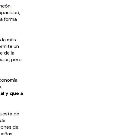
Rincón
apacidad,
na forma
s la más
ermite un
e de la
ajar, pero
Economía
s
al y que a
puesta de
 de
ciones de
queñas