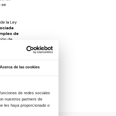
 se
de la Ley
sociada
Empleo de
ción de
a Para la
 los
ados.
Acerca de las cookies
sa de las
 las
 funciones de redes sociales
con nuestros partners de
ue les haya proporcionado o