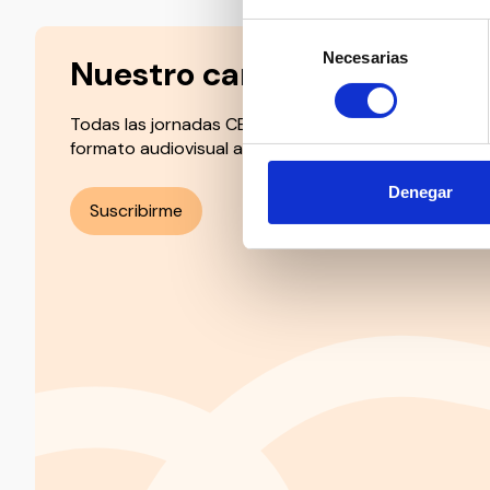
Selección
Necesarias
de
Nuestro canal de Youtube
consentimiento
Todas las jornadas CEDDD, el podcast ‘El Rincón Soc
formato audiovisual a un solo clic.
Denegar
Suscribirme