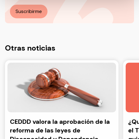
Más información en nuestra Política de Privacidad.
Suscribirme
Otras noticias
CEDDD valora la aprobación de la
¿Qu
reforma de las leyes de
el 