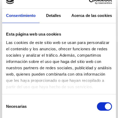
Bienvenidos a la tele de la
Consentimiento
Detalles
Acerca de las cookies
discapacidad intelectual
22 de marzo de 2023
Esta página web usa cookies
Las cookies de este sitio web se usan para personalizar
el contenido y los anuncios, ofrecer funciones de redes
sociales y analizar el tráfico. Además, compartimos
Nuestro canal de Youtube
información sobre el uso que haga del sitio web con
nuestros partners de redes sociales, publicidad y análisis
Todas las jornadas CEDDD, el podcast ‘El Rincón
web, quienes pueden combinarla con otra información
Social’ y mucho más en formato audiovisual a un
que les haya proporcionado o que hayan recopilado a
solo clic.
partir del uso que haya hecho de sus servicios.
Suscribirme
Selección
Necesarias
de
consentimiento